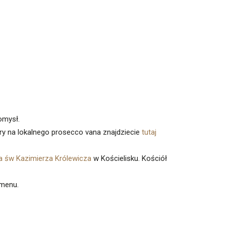
omysł.
ry na lokalnego prosecco vana znajdziecie
tutaj
a św Kazimierza Królewicza
w Kościelisku. Kościół
 menu.