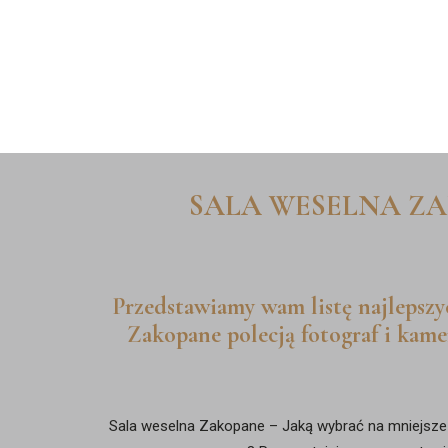
STRONA GŁÓWNA
CENNIK
O NAS
SALA WESELNA ZA
Przedstawiamy wam listę najlepszy
Zakopane polecją fotograf i kam
Sala weselna Zakopane – Jaką wybrać na mniejsze