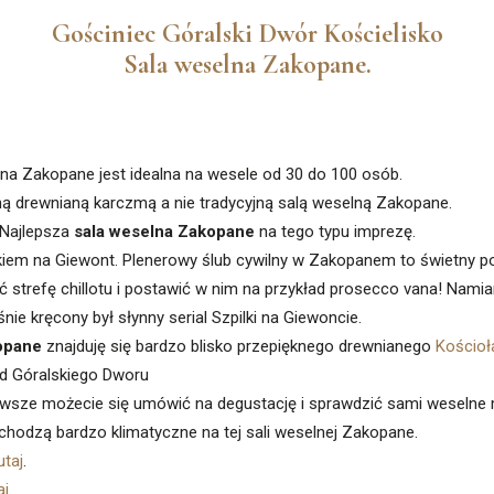
Gościniec Góralski Dwór Kościelisko
Sala weselna Zakopane.
lna Zakopane jest idealna na wesele od 30 do 100 osób.
kną drewnianą karczmą a nie tradycyjną salą weselną Zakopane.
. Najlepsza
sala weselna Zakopane
na tego typu imprezę.
okiem na Giewont. Plenerowy ślub cywilny w Zakopanem to świetny p
strefę chillotu i postawić w nim na przykład prosecco vana! Namia
ie kręcony był słynny serial Szpilki na Giewoncie.
opane
znajduję się bardzo blisko przepięknego drewnianego
Kościoł
od Góralskiego Dworu
Zawsze możecie się umówić na degustację i sprawdzić sami weselne
hodzą bardzo klimatyczne na tej sali weselnej Zakopane.
utaj
.
aj
.