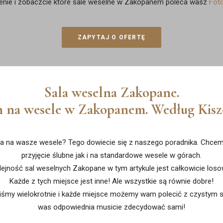
ienie i zobaczcie które sale weselne w Zakopanem poleca wasz
Fot
ZAPYTAJ O OFERTĘ
Sala weselna Zakopane.
ch na wesele w Zakopanem. Według Kis
a na wasze wesele? Tego dowiecie się z naszego poradnika. Chcemy
przyjęcie ślubne jak i na standardowe wesele w górach.
lejność sal weselnych Zakopane w tym artykule jest całkowicie loso
Każde z tych miejsce jest inne! Ale wszystkie są równie dobre!
iśmy wielokrotnie i każde miejsce możemy wam polecić z czystym 
was odpowiednia musicie zdecydować sami!