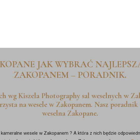
PORTFOLIO
REFE
KOPANE JAK WYBRAĆ NAJLEPSZ
ZAKOPANEM – PORADNIK.
ch wg Kiszela Photography sal weselnych w Za
erzysta na wesele w Zakopanem. Nasz poradnik
weselna Zakopane.
 kameralne wesele w Zakopanem ? A która z nich będzie odpowiedn