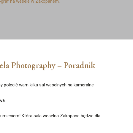
ograf na wesele w Zakopanem
.
zela Photography – Poradnik
 polecić wam kilka sal weselnych na kameralne
wa.
sumieniem! Która sala weselna Zakopane będzie dla