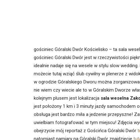
gościniec Góralski Dwór Kościelisko – ta sala wese
gościniec Góralski Dwór jest w rzeczywistości pię
idealnie nadaje się na wesele w stylu slow wedding
możecie tutaj wziąć ślub cywilny w plenerze z wid
w ogrodzie Góralskiego Dworu można zorganizować 
nie wiem czy wiecie ale to w Góralskim Dworze właśn
kolejnym plusem jest lokalizacja
sala weselna Zak
jest położony 1 km i 3 minuty jazdy samochodem 
obsługa jest bardzo miła a jedzenie przepyszne! 
uwielbiam fotografować w tym miejscu! Zdjęcia wyc
obejrzycie mój reportaż z Gościńca Góralski Dwór
t
natomiast namiary na Góralski Dwór znajdziecie
tut