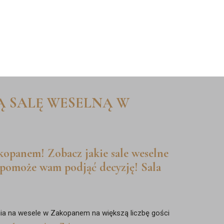
RENCJE
GALERIA
KONTAKT
FAQ
Ą SALĘ WESELNĄ W
kopanem! Zobacz jakie sale weselne
 pomoże wam podjąć decyzję! Sala
ia na wesele w Zakopanem na większą liczbę gości