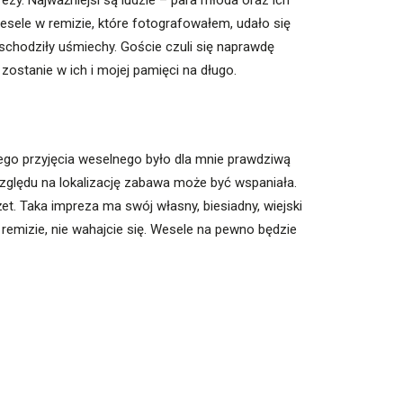
. Najważniejsi są ludzie – para młoda oraz ich
Wesele w remizie, które fotografowałem, udało się
 schodziły uśmiechy. Goście czuli się naprawdę
ostanie w ich i mojej pamięci na długo.
ego przyjęcia weselnego było dla mnie prawdziwą
 względu na lokalizację zabawa może być wspaniała.
et. Taka impreza ma swój własny, biesiadny, wiejski
 remizie, nie wahajcie się. Wesele na pewno będzie