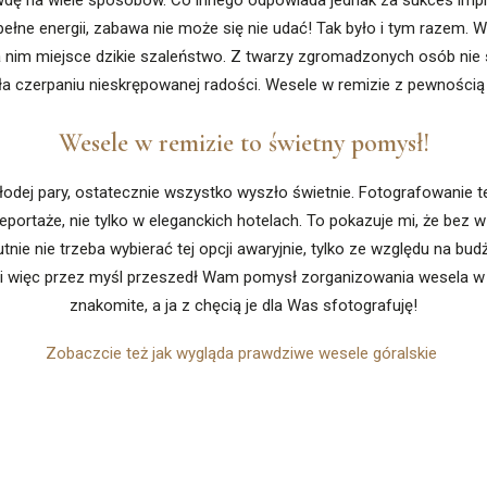
ę na wiele sposobów. Co innego odpowiada jednak za sukces imprezy
pełne energii, zabawa nie może się nie udać! Tak było i tym razem. 
 na nim miejsce dzikie szaleństwo. Z twarzy zgromadzonych osób nie
a czerpaniu nieskrępowanej radości. Wesele w remizie z pewnością z
Wesele w remizie to świetny pomysł!
odej pary, ostatecznie wszystko wyszło świetnie. Fotografowanie t
reportaże, nie tylko w eleganckich hotelach. To pokazuje mi, że bez
ie nie trzeba wybierać tej opcji awaryjnie, tylko ze względu na budż
 Jeśli więc przez myśl przeszedł Wam pomysł zorganizowania wesela w
znakomite, a ja z chęcią je dla Was sfotografuję!
Zobaczcie też jak wygląda prawdziwe wesele góralskie