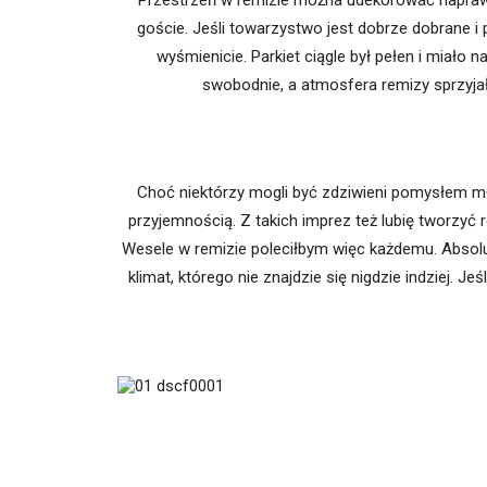
Przestrzeń w remizie można udekorować naprawd
goście. Jeśli towarzystwo jest dobrze dobrane i 
wyśmienicie. Parkiet ciągle był pełen i miało
swobodnie, a atmosfera remizy sprzyjał
Choć niektórzy mogli być zdziwieni pomysłem mł
przyjemnością. Z takich imprez też lubię tworzyć 
Wesele w remizie poleciłbym więc każdemu. Absolutn
klimat, którego nie znajdzie się nigdzie indziej.