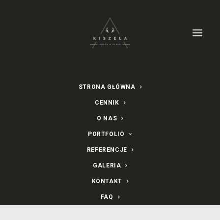
STRONA GŁÓWNA
CENNIK
O NAS
PORTFOLIO
Sesja ślubna zimą -
REFERENCJE
Kasprowy Wierch
GALERIA
KONTAKT
4 GRUDNIA 2019
|
W
SESJA ŚLUBNA W TATRACH
FAQ