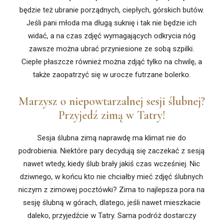
będzie też ubranie porządnych, ciepłych, górskich butów.
Jeśli pani młoda ma długą suknię i tak nie będzie ich
widać, a na czas zdjęć wymagających odkrycia nóg
zawsze można ubrać przyniesione ze sobą szpilki.
Ciepłe płaszcze również można zdjąć tylko na chwilę, a
także zaopatrzyć się w urocze futrzane bolerko.
Marzysz o niepowtarzalnej sesji ślubnej?
Przyjedź zimą w Tatry!
Sesja ślubna zimą naprawdę ma klimat nie do
podrobienia. Niektóre pary decydują się zaczekać z sesją
nawet wtedy, kiedy ślub brały jakiś czas wcześniej. Nic
dziwnego, w końcu kto nie chciałby mieć zdjęć ślubnych
niczym z zimowej pocztówki? Zima to najlepsza pora na
sesję ślubną w górach, dlatego, jeśli nawet mieszkacie
daleko, przyjedźcie w Tatry. Sama podróż dostarczy