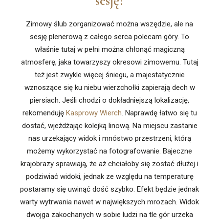
sesję?
Zimowy ślub zorganizować można wszędzie, ale na
sesję plenerową z całego serca polecam góry. To
właśnie tutaj w pełni można chłonąć magiczną
atmosferę, jaka towarzyszy okresowi zimowemu. Tutaj
też jest zwykle więcej śniegu, a majestatycznie
wznoszące się ku niebu wierzchołki zapierają dech w
piersiach. Jeśli chodzi o dokładniejszą lokalizację,
rekomenduję
Kasprowy Wierch
. Naprawdę łatwo się tu
dostać, wjeżdżając kolejką linową. Na miejscu zastanie
nas urzekający widok i mnóstwo przestrzeni, którą
możemy wykorzystać na fotografowanie. Bajeczne
krajobrazy sprawiają, że aż chciałoby się zostać dłużej i
podziwiać widoki, jednak ze względu na temperaturę
postaramy się uwinąć dość szybko. Efekt będzie jednak
warty wytrwania nawet w największych mrozach. Widok
dwojga zakochanych w sobie ludzi na tle gór urzeka