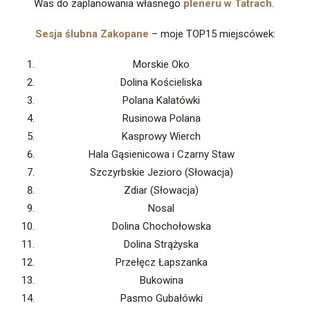
Was do zaplanowania własnego
pleneru w Tatrach
.
Sesja ślubna
Zakopane
– moje TOP15 miejscówek:
Morskie Oko
Dolina Kościeliska
Polana Kalatówki
Rusinowa Polana
Kasprowy Wierch
Hala Gąsienicowa i Czarny Staw
Szczyrbskie Jezioro (Słowacja)
Zdiar (Słowacja)
Nosal
Dolina Chochołowska
Dolina Strążyska
Przełęcz Łapszanka
Bukowina
Pasmo Gubałówki