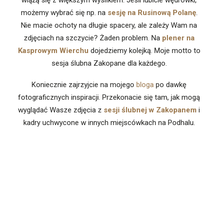
wiążą się z większym wysiłkiem. Jeśli lubicie wędrówki,
możemy wybrać się np. na
sesję na Rusinową Polanę
.
Nie macie ochoty na długie spacery, ale zależy Wam na
zdjęciach na szczycie? Żaden problem. Na
plener na
Kasprowym Wierchu
dojedziemy kolejką. Moje motto to
sesja ślubna Zakopane dla każdego.
Koniecznie zajrzyjcie na mojego
bloga
po dawkę
fotograficznych inspiracji. Przekonacie się tam, jak mogą
wyglądać Wasze zdjęcia z
sesji ślubnej w Zakopanem
i
kadry uchwycone w innych miejscówkach na Podhalu.