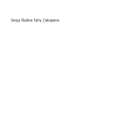
Sesja Ślubna Tatry Zakopane
Fotograf Ślubny Małopolska