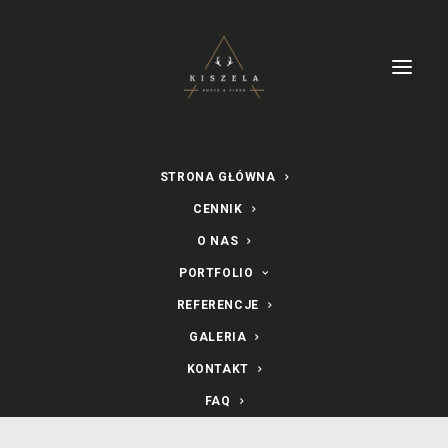
STRONA GŁÓWNA
CENNIK
O NAS
PORTFOLIO
Fotografia Ślubna -
REFERENCJE
Małopolska
GALERIA
KONTAKT
1 LUTEGO 2016
|
W
BEZ KATEGORII
FAQ