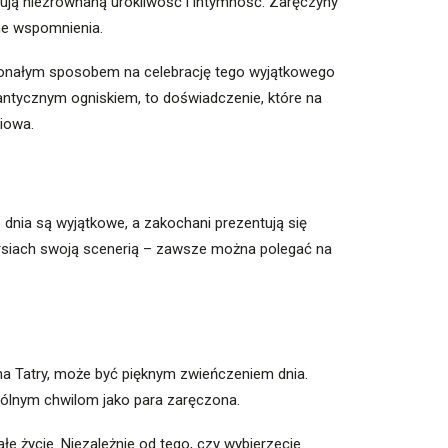
tują niezrównaną urokliwość i intymność. Zaręczyny
ane wspomnienia.
skonałym sposobem na celebrację tego wyjątkowego
ntycznym ogniskiem, to doświadczenie, które na
iowa.
 dnia są wyjątkowe, a zakochani prezentują się
piersiach swoją scenerią – zawsze można polegać na
na Tatry, może być pięknym zwieńczeniem dnia.
ólnym chwilom jako para zaręczona.
 życie. Niezależnie od tego, czy wybierzecie