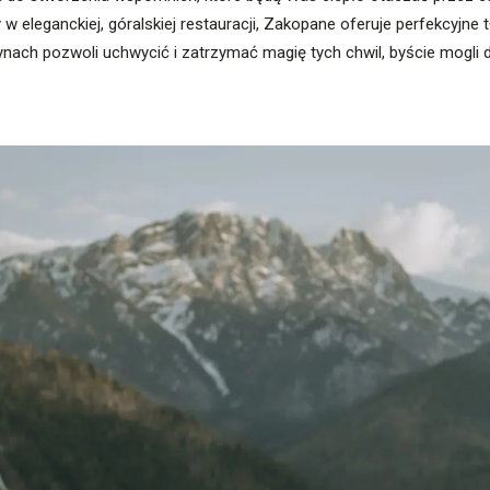
 eleganckiej, góralskiej restauracji, Zakopane oferuje perfekcyjne tł
nach pozwoli uchwycić i zatrzymać magię tych chwil, byście mogli d