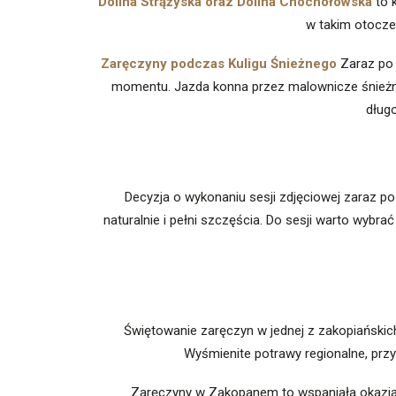
Dolina Strążyska oraz Dolina Chochołowska
to k
w takim otoczen
Zaręczyny podczas Kuligu Śnieżnego
Zaraz po 
momentu. Jazda konna przez malownicze śnieżne
dług
Decyzja o wykonaniu sesji zdjęciowej zaraz po
naturalnie i pełni szczęścia. Do sesji warto wybr
Świętowanie zaręczyn w jednej z zakopiańskich 
Wyśmienite potrawy regionalne, pr
Zaręczyny w Zakopanem to wspaniała okazja d