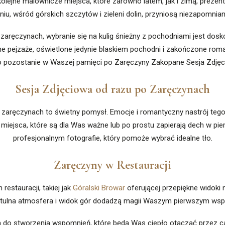
olejne malownicze miejsca, które zarówno latem, jak i zimą, prezen
iu, wśród górskich szczytów i zieleni dolin, przyniosą niezapomni
zaręczynach, wybranie się na kulig śnieżny z pochodniami jest do
 pejzaże, oświetlone jedynie blaskiem pochodni i zakończone roma
o pozostanie w Waszej pamięci po Zaręczyny Zakopane Sesja Zdjęc
Sesja Zdjęciowa od razu po Zaręczynach
 zaręczynach to świetny pomysł. Emocje i romantyczny nastrój tego
ać miejsca, które są dla Was ważne lub po prostu zapierają dech w 
profesjonalnym fotografie, który pomoże wybrać idealne tło.
Zaręczyny w Restauracji
restauracji, takiej jak
Góralski Browar
oferującej przepiękne widoki 
zytulna atmosfera i widok gór dodadzą magii Waszym pierwszym wsp
o stworzenia wspomnień, które będą Was ciepło otaczać przez całe