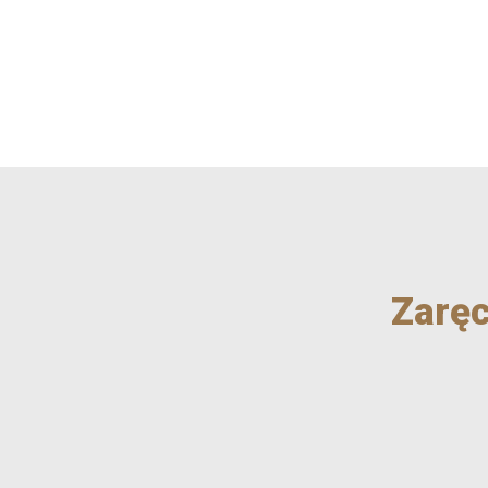
STRONA GŁÓWNA
CENNIK
O NAS
Zaręc