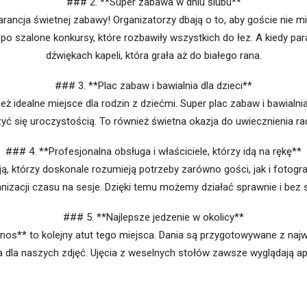
### 2. **Super zabawa w dniu ślubu**
ncja świetnej zabawy! Organizatorzy dbają o to, aby goście nie mi
o szalone konkursy, które rozbawiły wszystkich do łez. A kiedy par
dźwiękach kapeli, która grała aż do białego rana.
### 3. **Plac zabaw i bawialnia dla dzieci**
 idealne miejsce dla rodzin z dziećmi. Super plac zabaw i bawialni
yć się uroczystością. To również świetna okazja do uwiecznienia rado
### 4. **Profesjonalna obsługa i właściciele, którzy idą na rękę**
sją, którzy doskonale rozumieją potrzeby zarówno gości, jak i fotog
anizacji czasu na sesje. Dzięki temu możemy działać sprawnie i bez
### 5. **Najlepsze jedzenie w okolicy**
banos** to kolejny atut tego miejsca. Dania są przygotowywane z najw
 dla naszych zdjęć. Ujęcia z weselnych stołów zawsze wyglądają ape