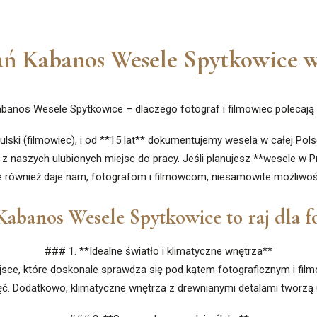
ań Kabanos Wesele Spytkowice w
banos Wesele Spytkowice – dlaczego fotograf i filmowiec polecają
ulski (filmowiec), i od **15 lat** dokumentujemy wesela w całej Pol
naszych ulubionych miejsc do pracy. Jeśli planujesz **wesele w Przy
ale również daje nam, fotografom i filmowcom, niesamowite możliwo
abanos Wesele Spytkowice to raj dla f
### 1. **Idealne światło i klimatyczne wnętrza**
ce, które doskonale sprawdza się pod kątem fotograficznym i film
djęć. Dodatkowo, klimatyczne wnętrza z drewnianymi detalami tworzą u