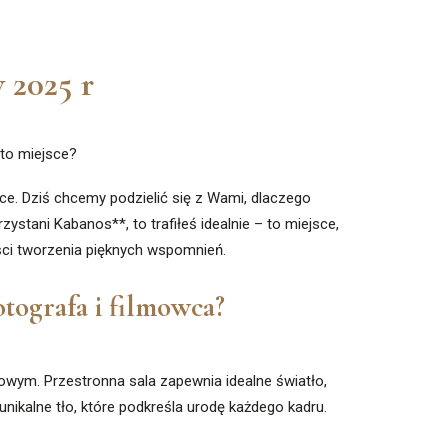
 2025 r
 to miejsce?
sce. Dziś chcemy podzielić się z Wami, dlaczego
stani Kabanos**, to trafiłeś idealnie – to miejsce,
ści tworzenia pięknych wspomnień.
otografa i filmowca?
owym. Przestronna sala zapewnia idealne światło,
nikalne tło, które podkreśla urodę każdego kadru.