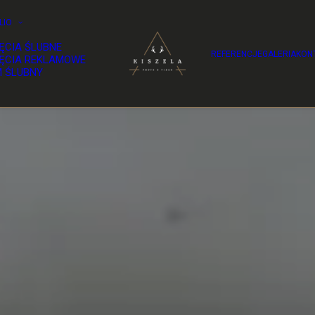
LIO
ĘCIA ŚLUBNE
REFERENCJE
GALERIA
KON
ĘCIA REKLAMOWE
M ŚLUBNY