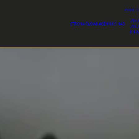
PORTFO
ZDJ
STRONA GŁÓWNA
CENNIK
O NAS
ZDJ
FIL