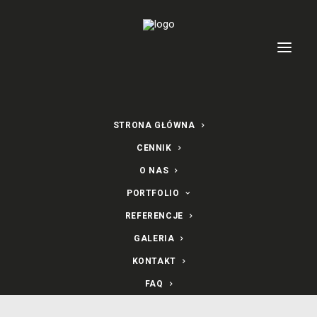
STRONA GŁÓWNA
CENNIK
O NAS
PORTFOLIO
Oberwanka Wesele
REFERENCJE
Łostówka w 2025 roku
GALERIA
KONTAKT
14 MARCA 2025
|
W
HISTORIE
FAQ